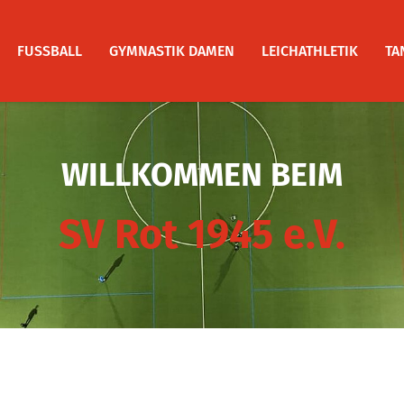
FUSSBALL
GYMNASTIK DAMEN
LEICHATHLETIK
TA
WILLKOMMEN BEIM
SV Rot 1945 e.V.