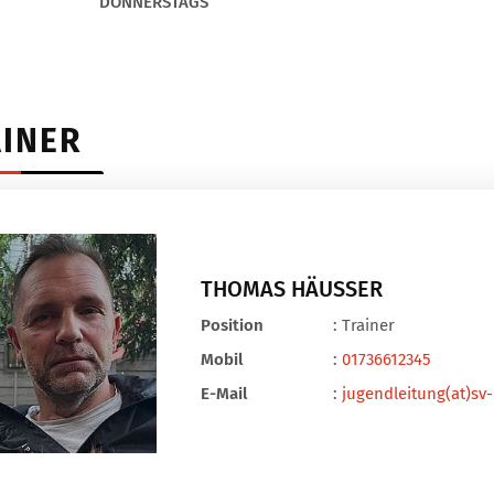
DONNERSTAGS
AINER
THOMAS HÄUSSER
Position
: Trainer
Mobil
:
01736612345
E-Mail
:
jugendleitung(at)sv