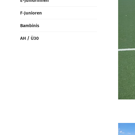
E-Juniorinnen
F-Junioren
Bambinis
AH / Ü30